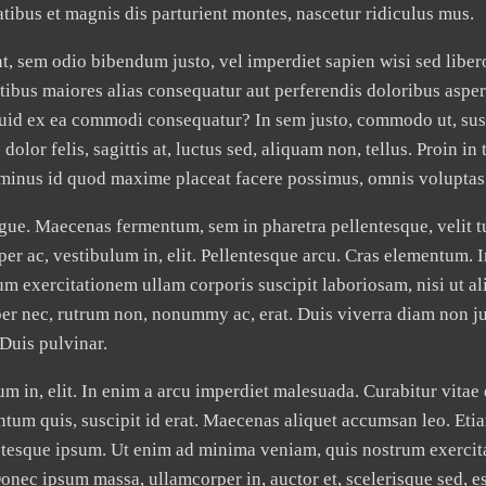
tibus et magnis dis parturient montes, nascetur ridiculus mus.
dunt, sem odio bibendum justo, vel imperdiet sapien wisi sed lib
tatibus maiores alias consequatur aut perferendis doloribus asp
quid ex ea commodi consequatur? In sem justo, commodo ut, suscip
dolor felis, sagittis at, luctus sed, aliquam non, tellus. Proin i
 minus id quod maxime placeat facere possimus, omnis voluptas
ue. Maecenas fermentum, sem in pharetra pellentesque, velit tur
rper ac, vestibulum in, elit. Pellentesque arcu. Cras elementu
um exercitationem ullam corporis suscipit laboriosam, nisi ut 
rper nec, rutrum non, nonummy ac, erat. Duis viverra diam non
Duis pulvinar.
um in, elit. In enim a arcu imperdiet malesuada. Curabitur vitae
tum quis, suscipit id erat. Maecenas aliquet accumsan leo. Etia
entesque ipsum. Ut enim ad minima veniam, quis nostrum exercita
c ipsum massa, ullamcorper in, auctor et, scelerisque sed, est