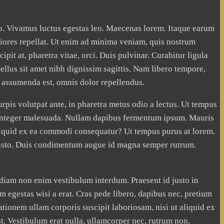
ero. Vivamus luctus egestas leo. Maecenas lorem. Itaque earum
eriores repellat. Ut enim ad minima veniam, quis nostrum
it at, pharetra vitae, orci. Duis pulvinar. Curabitur ligula
n tellus sit amet nibh dignissim sagittis. Nam libero tempore,
 assumenda est, omnis dolor repellendus.
pis volutpat ante, in pharetra metus odio a lectus. Ut tempus
m. Integer malesuada. Nullam dapibus fermentum ipsum. Mauris
aliquid ex ea commodi consequatur? Ut tempus purus at lorem.
 justo. Duis condimentum augue id magna semper rutrum.
 diam non enim vestibulum interdum. Praesent id justo in
m egestas wisi a erat. Cras pede libero, dapibus nec, pretium
tionem ullam corporis suscipit laboriosam, nisi ut aliquid ex
. Vestibulum erat nulla, ullamcorper nec, rutrum non,