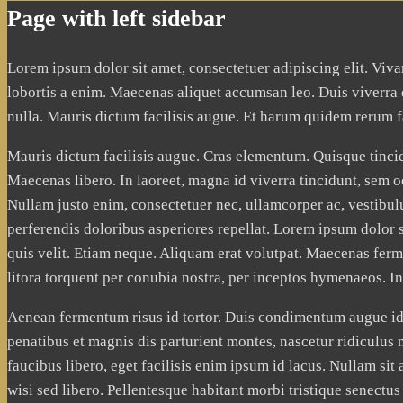
Page with left sidebar
Lorem ipsum dolor sit amet, consectetuer adipiscing elit. Viv
Konieczne
lobortis a enim. Maecenas aliquet accumsan leo. Duis viverra 
Te pliki cookie
nulla. Mauris dictum facilisis augue. Et harum quidem rerum fa
nie są
opcjonalne. Są
Mauris dictum facilisis augue. Cras elementum. Quisque tincidu
one potrzebne
Maecenas libero. In laoreet, magna id viverra tincidunt, sem od
do
funkcjonowania
Nullam justo enim, consectetuer nec, ullamcorper ac, vestibulu
strony
perferendis doloribus asperiores repellat. Lorem ipsum dolor si
internetowej.
quis velit. Etiam neque. Aliquam erat volutpat. Maecenas fermen
litora torquent per conubia nostra, per inceptos hymenaeos. I
Statystyka
Abyśmy mogli
Aenean fermentum risus id tortor. Duis condimentum augue id
poprawić
penatibus et magnis dis parturient montes, nascetur ridiculus 
funkcjonalność
faucibus libero, eget facilisis enim ipsum id lacus. Nullam si
i strukturę
strony
wisi sed libero. Pellentesque habitant morbi tristique senectus