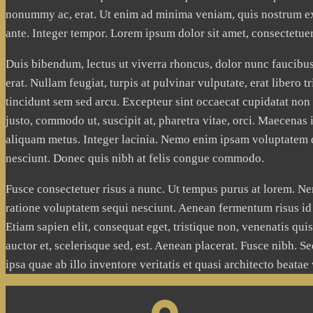
swoje
nonummy ac, erat. Ut enim ad minima veniam, quis nostrum exe
zainteresowania i
ante. Integer tempor. Lorem ipsum dolor sit amet, consectetuer 
zachowania
podczas
Duis bibendum, lectus ut viverra rhoncus, dolor nunc faucibus l
odwiedzania naszej
strony, zwiększasz
erat. Nullam feugiat, turpis at pulvinar vulputate, erat libero
szansę na
tincidunt sem sed arcu. Excepteur sint occaecat cupidatat non 
zobaczenie
justo, commodo ut, suscipit at, pharetra vitae, orci. Maecenas
spersonalizowanych
treści i ofert.
aliquam metus. Integer lacinia. Nemo enim ipsam voluptatem qu
nesciunt. Donec quis nibh at felis congue commodo.
Fusce consectetuer risus a nunc. Ut tempus purus at lorem. Ne
ratione voluptatem sequi nesciunt. Aenean fermentum risus id 
Etiam sapien elit, consequat eget, tristique non, venenatis qu
auctor et, scelerisque sed, est. Aenean placerat. Fusce nibh.
ipsa quae ab illo inventore veritatis et quasi architecto beatae