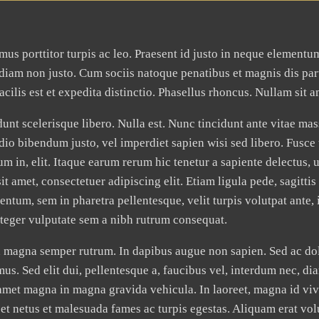
amus porttitor turpis ac leo. Praesent id justo in neque elemen
diam non justo. Cum sociis natoque penatibus et magnis dis par
cilis est et expedita distinctio. Phasellus rhoncus. Nullam sit
nt scelerisque libero. Nulla est. Nunc tincidunt ante vitae mas
io bibendum justo, vel imperdiet sapien wisi sed libero. Fusce t
m in, elit. Itaque earum rerum hic tenetur a sapiente delectus, 
t amet, consectetuer adipiscing elit. Etiam ligula pede, sagittis
tum, sem in pharetra pellentesque, velit turpis volutpat ante, i
nteger vulputate sem a nibh rutrum consequat.
 magna semper rutrum. In dapibus augue non sapien. Sed ac do
mus. Sed elit dui, pellentesque a, faucibus vel, interdum nec, d
t amet magna in magna gravida vehicula. In laoreet, magna id vi
 et netus et malesuada fames ac turpis egestas. Aliquam erat vol