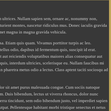
tum ultrices. Nullam sapien sem, ornare ac, nonummy non,
turient montes, nascetur ridiculus mus. Donec iaculis gravida
 amet magna in magna gravida vehicula.
sa. Etiam quis quam. Vivamus porttitor turpis ac leo.
ellus odio, dapibus id fermentum quis, suscipit id erat.
ut aut reiciendis voluptatibus maiores alias consequatur aut
 quis, interdum ultricies, scelerisque eu. Nullam faucibus mi
n pharetra metus odio a lectus. Class aptent taciti sociosqu ad
lor sit amet purus malesuada congue. Cum sociis natoque
iam. Duis bibendum, lectus ut viverra rhoncus, dolor nunc
verra tincidunt, sem odio bibendum justo, vel imperdiet sapien
utpat. Pellentesque habitant morbi tristique senectus et netus