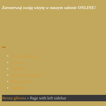
Zarezerwuj swoją wizytę w naszym salonie ONLINE!
Strona główna
O nas
Galeria
Rezerwacja online
Moje konto
Kontakt
Strona główna
»
Page with left sidebar