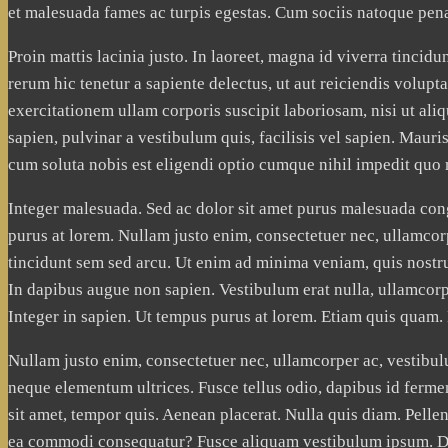
internetowej,
et malesuada fames ac turpis egestas. Cum sociis natoque pena
na podstawie
tego, jak strona
Proin mattis lacinia justo. In laoreet, magna id viverra tinci
jest używana.
rerum hic tenetur a sapiente delectus, ut aut reiciendis volup
exercitationem ullam corporis suscipit laboriosam, nisi ut ali
Doświadczenie
sapien, pulvinar a vestibulum quis, facilisis vel sapien. Mauris 
Aby nasza strona
cum soluta nobis est eligendi optio cumque nihil impedit quo
internetowa
działała jak
Integer malesuada. Sed ac dolor sit amet purus malesuada cong
najlepiej podczas
twojego
purus at lorem. Nullam justo enim, consectetuer nec, ullamco
przejścia na nią.
tincidunt sem sed arcu. Ut enim ad minima veniam, quis nostr
Jeśli odrzucisz te
In dapibus augue non sapien. Vestibulum erat nulla, ullamco
pliki cookie,
niektóre funkcje
Integer in sapien. Ut tempus purus at lorem. Etiam quis quam. 
znikną ze strony
internetowej.
Nullam justo enim, consectetuer nec, ullamcorper ac, vestibul
neque elementum ultrices. Fusce tellus odio, dapibus id fermen
sit amet, tempor quis. Aenean placerat. Nulla quis diam. Pell
Marketing
ea commodi consequatur? Fusce aliquam vestibulum ipsum. Done
Udostępniając