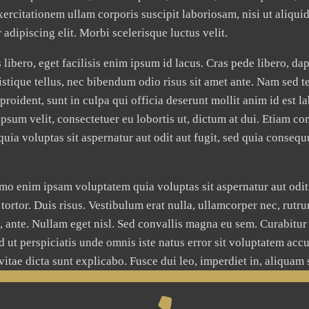
rcitationem ullam corporis suscipit laboriosam, nisi ut aliqui
adipiscing elit. Morbi scelerisque luctus velit.
ibero, eget facilisis enim ipsum id lacus. Cras pede libero, dap
 tristique tellus, nec bibendum odio risus sit amet ante. Nam se
proident, sunt in culpa qui officia deserunt mollit anim id est 
 ipsum velit, consectetuer eu lobortis ut, dictum at dui. Etiam
ia voluptas sit aspernatur aut odit aut fugit, sed quia conseq
mo enim ipsam voluptatem quia voluptas sit aspernatur aut odit
tortor. Duis risus. Vestibulum erat nulla, ullamcorper nec, ru
is, ante. Nullam eget nisl. Sed convallis magna eu sem. Curabitur
 Sed ut perspiciatis unde omnis iste natus error sit voluptatem
 vitae dicta sunt explicabo. Fusce dui leo, imperdiet in, aliquam 