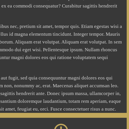
d ex ea commodi consequatur? Curabitur sagittis hendrerit
ibus nec, pretium sit amet, tempor quis. Etiam egestas wisi a
d tellus id magna elementum tincidunt. Integer tempor. Mauris
laborum. Aliquam erat volutpat. Aliquam erat volutpat. In sem
 commodo dui eget wisi. Pellentesque ipsum. Nullam rhoncus
uuntur magni dolores eos qui ratione voluptatem sequi
 aut fugit, sed quia consequuntur magni dolores eos qui
trum non, nonummy ac, erat. Maecenas aliquet accumsan leo.
 sagittis hendrerit ante. Donec ipsum massa, ullamcorper in,
 accusantium doloremque laudantium, totam rem aperiam, eaque
sit amet, feugiat eu, orci. Fusce consectetuer risus a nunc.