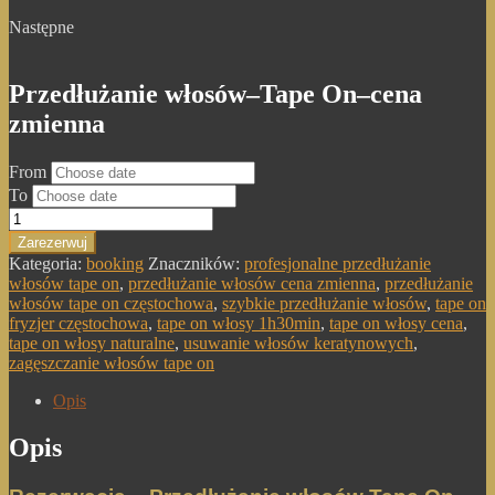
nie są
Następne
opcjonalne. Są
one potrzebne
do
Przedłużanie włosów–Tape On–cena
funkcjonowania
strony
zmienna
internetowej.
From
To
Statystyka
Abyśmy mogli
Zarezerwuj
poprawić
Kategoria:
booking
Znaczników:
profesjonalne przedłużanie
funkcjonalność
włosów tape on
,
przedłużanie włosów cena zmienna
,
przedłużanie
i strukturę
włosów tape on częstochowa
,
szybkie przedłużanie włosów
,
tape on
strony
fryzjer częstochowa
,
tape on włosy 1h30min
,
tape on włosy cena
,
internetowej,
tape on włosy naturalne
,
usuwanie włosów keratynowych
,
na podstawie
zagęszczanie włosów tape on
tego, jak
strona jest
Opis
używana.
Opis
Doświadczenie