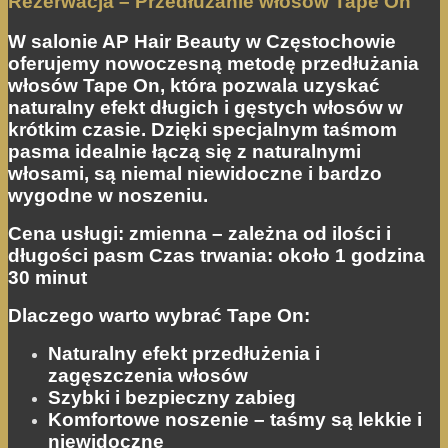
Rezerwacja – Przedłużanie włosów Tape On
Aby nasza strona
internetowa
W salonie AP Hair Beauty w Częstochowie
działała jak
oferujemy nowoczesną metodę przedłużania
najlepiej podczas
twojego
włosów Tape On, która pozwala uzyskać
przejścia na nią.
naturalny efekt długich i gęstych włosów w
Jeśli odrzucisz te
krótkim czasie. Dzięki specjalnym taśmom
pliki cookie,
pasma idealnie łączą się z naturalnymi
niektóre funkcje
znikną ze strony
włosami, są niemal niewidoczne i bardzo
internetowej.
wygodne w noszeniu.
Cena usługi: zmienna – zależna od ilości i
długości pasm Czas trwania: około 1 godzina
Marketing
Udostępniając
30 minut
swoje
zainteresowania i
Dlaczego warto wybrać Tape On:
zachowania
podczas
Naturalny efekt przedłużenia i
odwiedzania naszej
zagęszczenia włosów
strony, zwiększasz
Szybki i bezpieczny zabieg
szansę na
Komfortowe noszenie – taśmy są lekkie i
zobaczenie
spersonalizowanych
niewidoczne