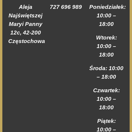
internetowej,
Aleja
727 696 989
Poniedziałek:
na podstawie
tego, jak strona
Najświętszej
10:00 –
jest używana.
Maryi Panny
18:00
12c, 42-200
Wtorek:
Doświadczenie
Częstochowa
Aby nasza strona
10:00 –
internetowa
18:00
działała jak
najlepiej podczas
Środa: 10:00
twojego
przejścia na nią.
– 18:00
Jeśli odrzucisz te
pliki cookie,
Czwartek:
niektóre funkcje
znikną ze strony
10:00 –
internetowej.
18:00
Piątek:
Marketing
10:00 –
Udostępniając