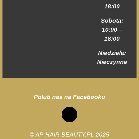
swoje
18:00
zainteresowania i
zachowania
Sobota:
podczas
odwiedzania naszej
10:00 –
strony, zwiększasz
18:00
szansę na
zobaczenie
Niedziela:
spersonalizowanych
treści i ofert.
Nieczynne
Polub nas na Facebooku
© AP-HAIR-BEAUTY.PL 2025