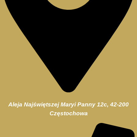
Aleja Najświętszej Maryi Panny 12c, 42-200
Częstochowa