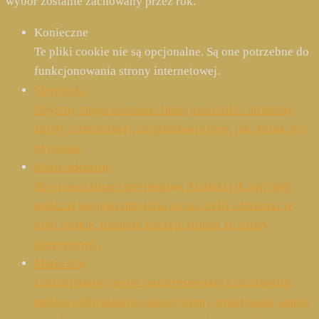
wybór zostanie zachowany przez rok.
Konieczne
Te pliki cookie nie są opcjonalne. Są one potrzebne do
funkcjonowania strony internetowej.
Statystyka
Abyśmy mogli poprawić funkcjonalność i strukturę
strony internetowej, na podstawie tego, jak strona jest
używana.
Doświadczenie
Aby nasza strona internetowa działała jak najlepiej
podczas twojego przejścia na nią. Jeśli odrzucisz te
pliki cookie, niektóre funkcje znikną ze strony
internetowej.
Marketing
Udostępniając swoje zainteresowania i zachowania
podczas odwiedzania naszej strony, zwiększasz szansę