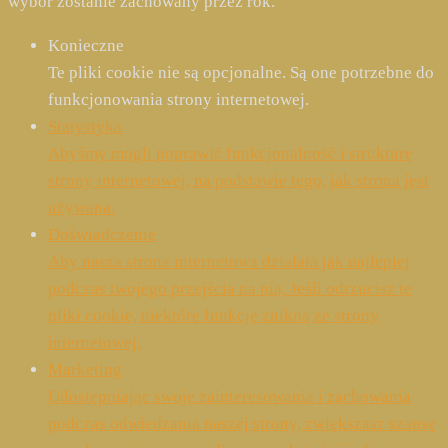
wybór zostanie zachowany przez rok.
Konieczne
Te pliki cookie nie są opcjonalne. Są one potrzebne do
funkcjonowania strony internetowej.
Statystyka
Abyśmy mogli poprawić funkcjonalność i strukturę
strony internetowej, na podstawie tego, jak strona jest
używana.
Doświadczenie
Aby nasza strona internetowa działała jak najlepiej
podczas twojego przejścia na nią. Jeśli odrzucisz te
pliki cookie, niektóre funkcje znikną ze strony
internetowej.
Marketing
Udostępniając swoje zainteresowania i zachowania
podczas odwiedzania naszej strony, zwiększasz szansę