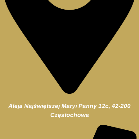
Aleja Najświętszej Maryi Panny 12c, 42-200
Częstochowa