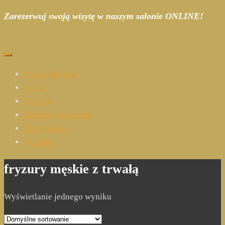
Przejdź
Zarezerwuj swoją wizytę w naszym salonie ONLINE!
do
treści
Strona główna
O nas
Galeria
Rezerwacja online
Moje konto
Kontakt
fryzury męskie z trwałą
Wyświetlanie jednego wyniku