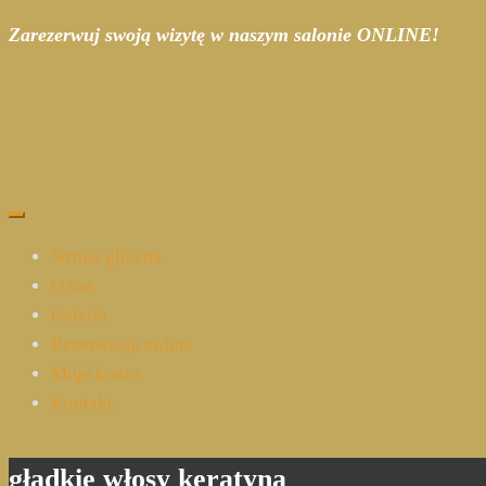
Zarezerwuj swoją wizytę w naszym salonie ONLINE!
Strona główna
O nas
Galeria
Rezerwacja online
Moje konto
Kontakt
gładkie włosy keratyna