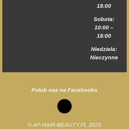
swoje
18:00
zainteresowania i
zachowania
Sobota:
podczas
odwiedzania naszej
10:00 –
strony, zwiększasz
18:00
szansę na
zobaczenie
Niedziela:
spersonalizowanych
treści i ofert.
Nieczynne
Polub nas na Facebooku
© AP-HAIR-BEAUTY.PL 2025