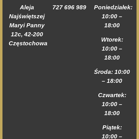
internetowej,
Aleja
727 696 989
Poniedziałek:
na podstawie
tego, jak strona
Najświętszej
10:00 –
jest używana.
Maryi Panny
18:00
12c, 42-200
Wtorek:
Doświadczenie
Częstochowa
Aby nasza strona
10:00 –
internetowa
18:00
działała jak
najlepiej podczas
Środa: 10:00
twojego
przejścia na nią.
– 18:00
Jeśli odrzucisz te
pliki cookie,
Czwartek:
niektóre funkcje
znikną ze strony
10:00 –
internetowej.
18:00
Piątek:
Marketing
10:00 –
Udostępniając