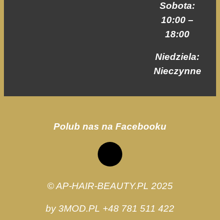
Sobota:
swoje
zainteresowania i
10:00 –
zachowania
18:00
podczas
odwiedzania naszej
strony, zwiększasz
Niedziela:
szansę na
Nieczynne
zobaczenie
spersonalizowanych
treści i ofert.
Polub nas na Facebooku
© AP-HAIR-BEAUTY.PL 2025
by 3MOD.PL +48 781 511 422