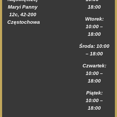
internetowej,
na podstawie
Maryi Panny
18:00
tego, jak strona
12c, 42-200
jest używana.
Wtorek:
Częstochowa
10:00 –
18:00
Doświadczenie
Aby nasza strona
internetowa
Środa: 10:00
działała jak
– 18:00
najlepiej podczas
twojego
Czwartek:
przejścia na nią.
Jeśli odrzucisz te
10:00 –
pliki cookie,
18:00
niektóre funkcje
znikną ze strony
internetowej.
Piątek:
10:00 –
18:00
Marketing
Udostępniając